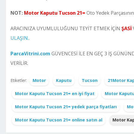
NOT:
Motor Kaputu Tucson 21=
Oto Yedek Parçasının
ARACINIZA UYUMLULUĞUNU TEYİT ETMEK İÇİN
ŞASİ
ULAŞIN.
.
ParcaVitrini.com
GÜVENCESİ İLE EN GEÇ 3 İŞ GÜN
VERİLİR.
Etiketler:
Motor
Kaputu
Tucson
21Motor Kap
Motor Kaputu Tucson 21= en iyi fiyat
Motor Kaputu 
Motor Kaputu Tucson 21= yedek parça fiyatları
Mot
Motor Kaputu Tucson 21= online satın al
Motor Kap