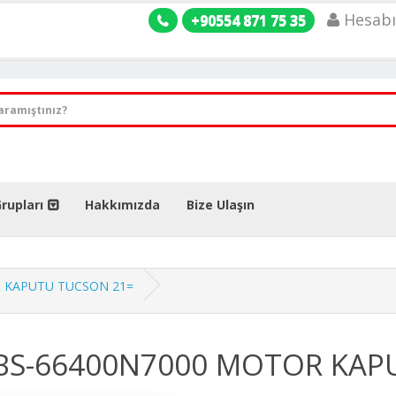
Hesab
+90554 871 75 35
rupları
Hakkımızda
Bize Ulaşın
R KAPUTU TUCSON 21=
MBS-66400N7000 MOTOR KAP