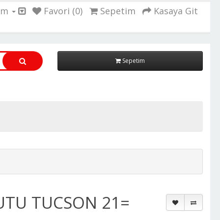
ım
Favori (0)
Sepetim
Kasaya Git
Sepetim
UTU TUCSON 21=